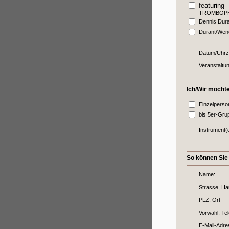
featuring
TROMBOP
Dennis Dur
Durant/Wen
Datum/Uhrze
Veranstaltun
Ich/Wir möchte
Einzelperso
bis 5er-Gru
Instrument(
So können Sie
Name:
Strasse, Ha
PLZ, Ort
Vorwahl, Tel
E-Mail-Adre