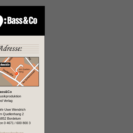
ass&Co
usikproduktion
nd Verlag
irk-Uwe Wendrich
m Quellenhang 2
5852 Bordelum
on 0 4671 / 600 800 3