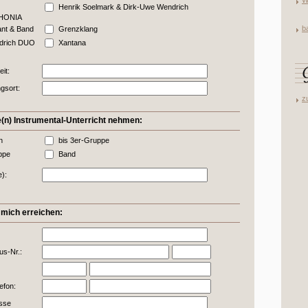
W
Henrik Soelmark & Dirk-Uwe Wendrich
HONIA
b
ant & Band
Grenzklang
drich DUO
Xantana
it:
gsort:
z
(n) Instrumental-Unterricht nehmen:
n
bis 3er-Gruppe
ppe
Band
e):
 mich erreichen:
us-Nr.:
efon:
sse