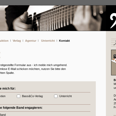
uktion
Verlag
Agentur
Unterricht
Kontakt
bereitgestellte Formular aus - ich melde mich umgehend.
rmlose E-Mail schicken möchten, nutzen Sie bitte den
hten Spalte.
B
M
u
e mich für:
D
tion
Bass&Co-Verlag
Unterricht
A
2
F
ne folgende Band engagieren:
Band