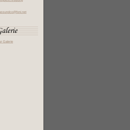
egbeschreibung
assundco@foni.net
ur Galerie